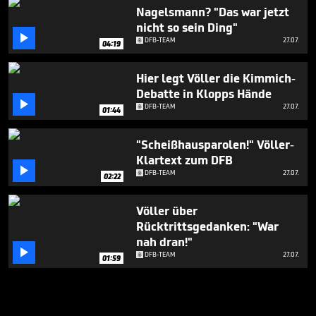
Nagelsmann? "Das war jetzt
nicht so sein Ding"

DFB-TEAM
27.07.
04:19
Hier legt Völler die Kimmich-
Debatte in Klopps Hände

DFB-TEAM
27.07.
01:44
"Scheißhausparolen!" Völler-
Klartext zum DFB

DFB-TEAM
27.07.
02:22
Völler über
Rücktrittsgedanken: "War
nah dran!"

DFB-TEAM
27.07.
01:59