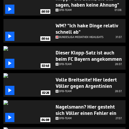
minute,
sagen, haben keine Ahnung"
15

DFB-TEAM
01.08.
seconds
00:50
WM? "Ich hake Dinge relativ
schnell ab"

BUNDESLIGA MEDIATHEK HIGHLIGHTS
31.07.
00:44
Dieser Klopp-Satz ist auch
beim FC Bayern angekommen

DFB-TEAM
28.07.
02:46
Volle Breitseite! Hier ledert
Völler gegen Argentinien

DFB-TEAM
28.07.
02:26
Nagelsmann? Hier gesteht
sich Völler einen Fehler ein

DFB-TEAM
27.07.
04:08