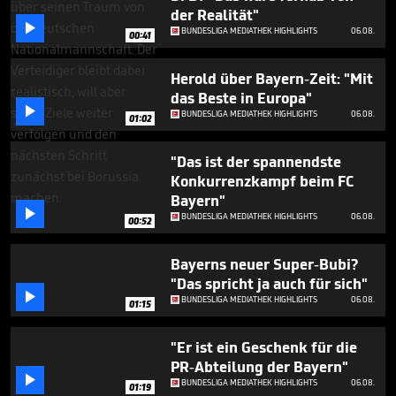
minute,
der Realität"
12

BUNDESLIGA MEDIATHEK HIGHLIGHTS
06.08.
seconds
00:41
Herold über Bayern-Zeit: "Mit
das Beste in Europa"

BUNDESLIGA MEDIATHEK HIGHLIGHTS
06.08.
01:02
"Das ist der spannendste
Konkurrenzkampf beim FC
Bayern"

BUNDESLIGA MEDIATHEK HIGHLIGHTS
06.08.
00:52
Bayerns neuer Super-Bubi?
"Das spricht ja auch für sich"

BUNDESLIGA MEDIATHEK HIGHLIGHTS
06.08.
01:15
"Er ist ein Geschenk für die
PR-Abteilung der Bayern"

BUNDESLIGA MEDIATHEK HIGHLIGHTS
06.08.
01:19