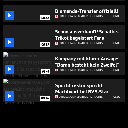
Diomande-Transfer offiziell!

BUNDESLIGA MEDIATHEK HIGHLIGHTS
06.08.
00:52
Schon ausverkauft! Schalke-
Trikot begeistert Fans

BUNDESLIGA MEDIATHEK HIGHLIGHTS
06.08.
00:57
Kompany mit klarer Ansage:
"Daran besteht kein Zweifel"

BUNDESLIGA MEDIATHEK HIGHLIGHTS
06.08.
01:41
Sportdirektor spricht
Machtwort bei BVB-Star

BUNDESLIGA MEDIATHEK HIGHLIGHTS
06.08.
00:34