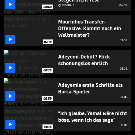
minute,

FUSSBALL
04.08.

56
00:40
seconds
Mourinhos Transfer-
Offensive: Kommt noch ein
Weltmeister?

03.08.
02:18
Adeyemi-Debüt? Flick
schonungslos ehrlich

01.08.
00:35
Adeyemis erste Schritte als
Barca-Spieler

24.07.
00:50
"Ich glaube, Yamal wäre nicht
böse, wenn ich das sage"

23.07.
01:36