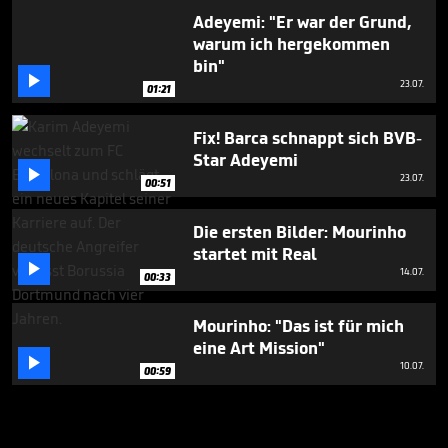
Adeyemi: "Er war der Grund,
warum ich hergekommen
bin"

23.07.
01:21
Fix! Barca schnappt sich BVB-
Star Adeyemi

23.07.
00:51
Die ersten Bilder: Mourinho
startet mit Real

14.07.
00:33
Mourinho: "Das ist für mich
eine Art Mission"

10.07.
00:59