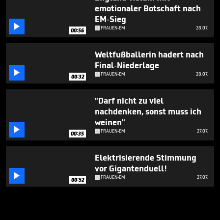
emotionaler Botschaft nach
EM-Sieg

FRAUEN-EM
28.07.
00:56
Weltfußballerin hadert nach
Final-Niederlage

FRAUEN-EM
28.07.
00:32
"Darf nicht zu viel
nachdenken, sonst muss ich
weinen"

FRAUEN-EM
27.07.
00:35
Elektrisierende Stimmung
vor Gigantenduell!

FRAUEN-EM
27.07.
00:52