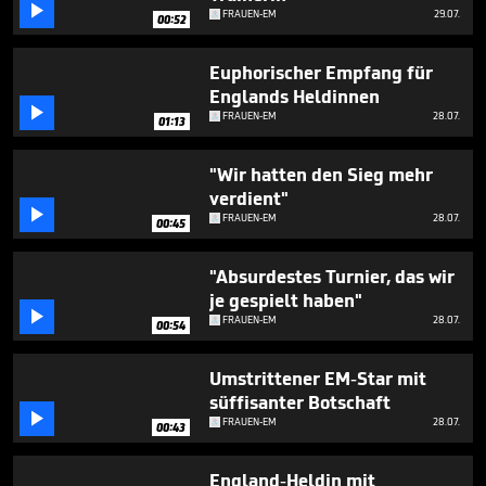
minute,

FRAUEN-EM
29.07.
00:52
13
seconds
Euphorischer Empfang für
Englands Heldinnen

FRAUEN-EM
28.07.
01:13
"Wir hatten den Sieg mehr
verdient"

FRAUEN-EM
28.07.
00:45
"Absurdestes Turnier, das wir
je gespielt haben"

FRAUEN-EM
28.07.
00:54
Umstrittener EM-Star mit
süffisanter Botschaft

FRAUEN-EM
28.07.
00:43
England-Heldin mit