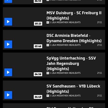
04:55
minutes,
8
seconds
MSV Duisburg - SC Freiburg II
(Highlights)

3. LIGA MEDIATHEK HIGHLIGHTS
21.12.
05:23
DSC Arminia Bielefeld -
Dynamo Dresden (Highlights)

3. LIGA MEDIATHEK HIGHLIGHTS
21.12.
05:46
SpVgg Unterhaching - SSV
Jahn Regensburg
(Highlights)

3. LIGA MEDIATHEK HIGHLIGHTS
21.12.
04:56
SV Sandhausen - VfB Lübeck
(Highlights)

3. LIGA MEDIATHEK HIGHLIGHTS
21.12.
04:49