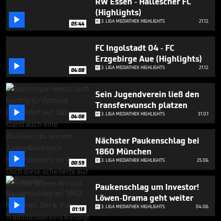
RW Essen - Hallescher FC
(Highlights)

3. LIGA MEDIATHEK HIGHLIGHTS
21.12.
05:44
FC Ingolstadt 04 - FC
Erzgebirge Aue (Highlights)

3. LIGA MEDIATHEK HIGHLIGHTS
21.12.
04:08
Sein Jugendverein ließ den
Transferwunsch platzen

3. LIGA MEDIATHEK HIGHLIGHTS
31.07.
04:08
Nächster Paukenschlag bei
1860 München

3. LIGA MEDIATHEK HIGHLIGHTS
25.06.
00:59
Paukenschlag um Investor!
Löwen-Drama geht weiter

3. LIGA MEDIATHEK HIGHLIGHTS
04.06.
01:18