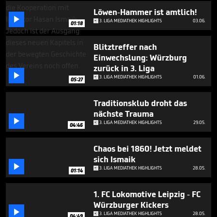
Löwen-Hammer ist amtlich!

3. LIGA MEDIATHEK HIGHLIGHTS
03.06.
01:18
Blitztreffer nach
Einwechslung: Würzburg
zurück in 3. Liga

3. LIGA MEDIATHEK HIGHLIGHTS
01.06.
05:27
Traditionsklub droht das
nächste Trauma

3. LIGA MEDIATHEK HIGHLIGHTS
29.05.
04:46
Chaos bei 1860! Jetzt meldet
sich Ismaik

3. LIGA MEDIATHEK HIGHLIGHTS
28.05.
01:14
1. FC Lokomotive Leipzig - FC
Würzburger Kickers

3. LIGA MEDIATHEK HIGHLIGHTS
28.05.
04:49