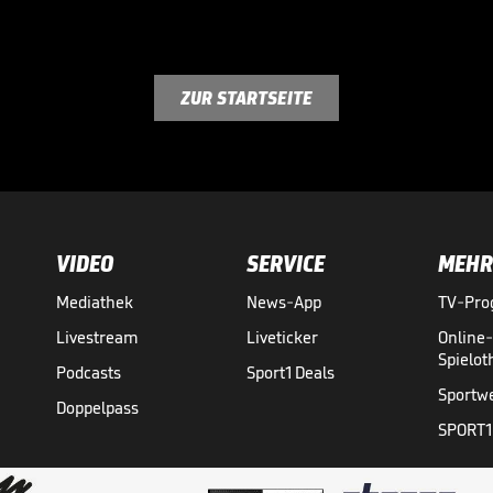
ZUR STARTSEITE
VIDEO
SERVICE
MEHR
Mediathek
News-App
TV-Pr
Livestream
Liveticker
Online
Spielo
Podcasts
Sport1 Deals
Sportw
Doppelpass
SPORT1