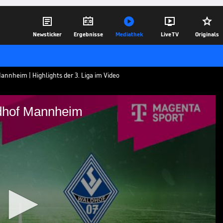





Newsticker
Ergebnisse
Mediathek
Live TV
Originals
annheim | Highlights der 3. Liga im Video
dhof Mannheim
 SV Waldhof Mannheim
 Saarbrücken - SV Waldhof Mannheim aus
04.05.26