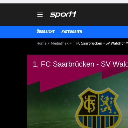

ÜBERSICHT
KATEGORIEN
Home
>
Mediathek
>
1. FC Saarbrücken - SV Waldhof M
1. FC Saarbrücken - SV Wal
1. FC Saarbrücken -
Die Highlights der Partie 1. FC
der 3. Liga im Video.
3. LIGA MEDIATHEK HIGHLIGHTS