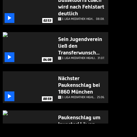
Düsseldorfs Coach
wird nach Fehlstart
deutlich

3. LIGA MEDIATHEK HIGHLIGHTS
08.08.
02:53
Sein Jugendverein
ließ den
Transferwunsch

platzen
3. LIGA MEDIATHEK HIGHLIGHTS
31.07.
04:08
Nächster
Paukenschlag bei
1860 München

3. LIGA MEDIATHEK HIGHLIGHTS
25.06.
00:59
Paukenschlag um
Investor! Löwen-
Drama geht weiter

3. LIGA MEDIATHEK HIGHLIGHTS
04.06.