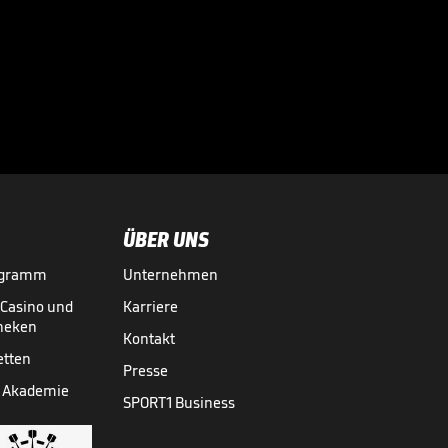
Jetzt meldet sich
Ismaik

3. LIGA MEDIATHEK HIGHLIGHTS
28.05.
01:14
ÜBER UNS
ogramm
Unternehmen
-Casino und
Karriere
theken
Kontakt
etten
Presse
 Akademie
SPORT1 Business