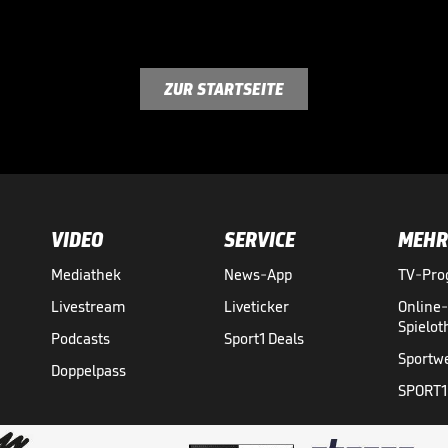
ZUR STARTSEITE
VIDEO
SERVICE
MEHR
Mediathek
News-App
TV-Pr
Livestream
Liveticker
Online
Spielo
Podcasts
Sport1 Deals
Sportw
Doppelpass
SPORT1