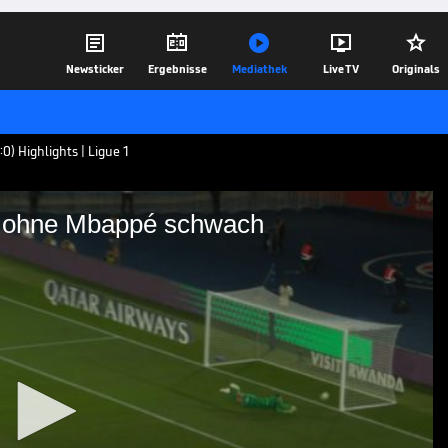





Newsticker
Ergebnisse
Mediathek
Live TV
Originals
:0) Highlights | Ligue 1
G ohne Mbappé schwach
ts? PSG ohne Mbappé
fing Paris Saint-Germain den FC Lorient.
erenden Meister - trotz des Aufstellens