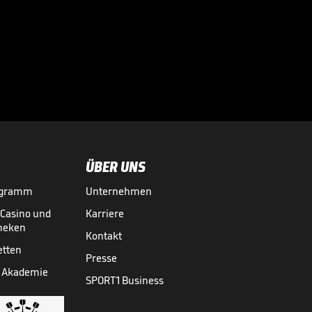
Donnarumma-Aus:
So erklärt Enrique
den PSG-Knall

LIGUE 1
12.08.
00:45
ÜBER UNS
ogramm
Unternehmen
-Casino und
Karriere
theken
Kontakt
etten
Presse
 Akademie
SPORT1 Business