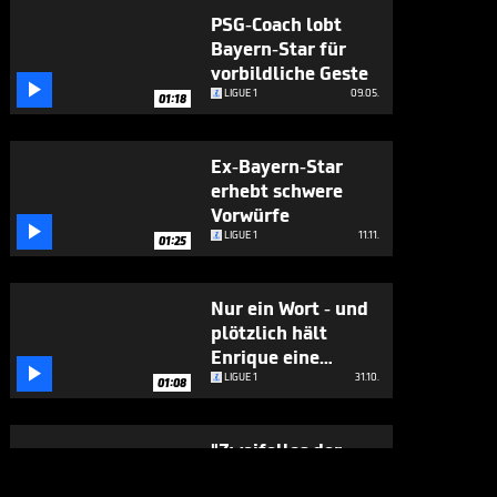
PSG-Coach lobt
Bayern-Star für
vorbildliche Geste

LIGUE 1
09.05.
01:18
Ex-Bayern-Star
erhebt schwere
Vorwürfe

LIGUE 1
11.11.
01:25
Nur ein Wort - und
plötzlich hält
Enrique eine

flammende Rede
LIGUE 1
31.10.
01:08
"Zweifellos der
beste