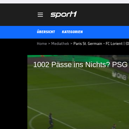

ÜBERSICHT
KATEGORIEN
Home
>
Mediathek
>
Paris St. Germain - FC Lorient | (0
1002 Pässe ins Nichts? PS
1002 Pässe ins Nich
schwach
Zum ersten Ligue-1-Spieltag emp
Der Außenseiter ärgerte den amti
eines neuen Pässe-Rekords.