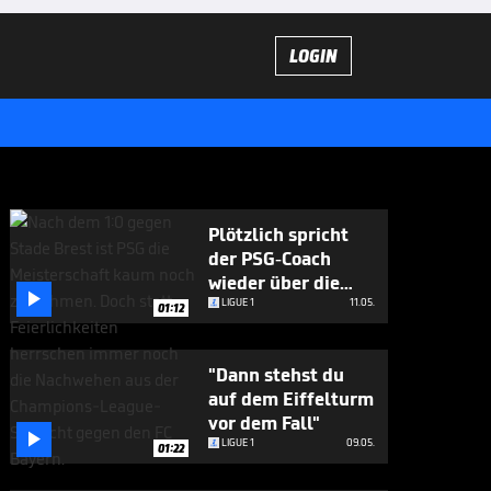
LOGIN
Plötzlich spricht
der PSG-Coach
wieder über die

Bayern
LIGUE 1
11.05.
01:12
"Dann stehst du
auf dem Eiffelturm
vor dem Fall"

LIGUE 1
09.05.
01:22