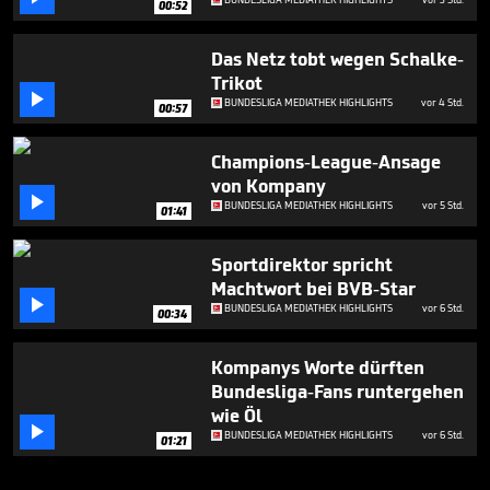
00:52
Das Netz tobt wegen Schalke-
Trikot

BUNDESLIGA MEDIATHEK HIGHLIGHTS
vor 4 Std.
00:57
Champions-League-Ansage
von Kompany

BUNDESLIGA MEDIATHEK HIGHLIGHTS
vor 5 Std.
01:41
Sportdirektor spricht
Machtwort bei BVB-Star

BUNDESLIGA MEDIATHEK HIGHLIGHTS
vor 6 Std.
00:34
Kompanys Worte dürften
Bundesliga-Fans runtergehen
wie Öl

BUNDESLIGA MEDIATHEK HIGHLIGHTS
vor 6 Std.
01:21