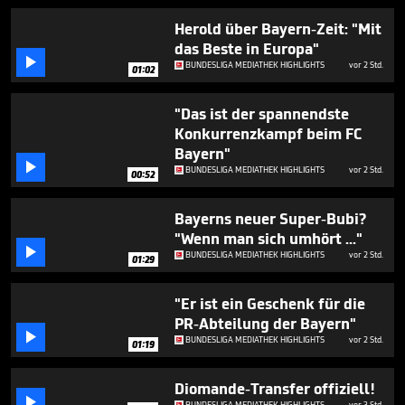
3
minutes,
Herold über Bayern-Zeit: "Mit
35
das Beste in Europa"
seconds

BUNDESLIGA MEDIATHEK HIGHLIGHTS
vor 2 Std.
01:02
"Das ist der spannendste
Konkurrenzkampf beim FC
Bayern"

BUNDESLIGA MEDIATHEK HIGHLIGHTS
vor 2 Std.
00:52
Bayerns neuer Super-Bubi?
"Wenn man sich umhört ..."

BUNDESLIGA MEDIATHEK HIGHLIGHTS
vor 2 Std.
01:29
"Er ist ein Geschenk für die
PR-Abteilung der Bayern"

BUNDESLIGA MEDIATHEK HIGHLIGHTS
vor 2 Std.
01:19
Diomande-Transfer offiziell!

BUNDESLIGA MEDIATHEK HIGHLIGHTS
vor 3 Std.