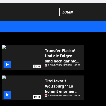
LOGIN
Transfer-Fiasko!
Und die Folgen
sind noch gar nicht

abzusehen
2. BUNDESLIGA MEDIATHEK HIGHLIGHTS
06.08.
02:14
Titelfavorit
Wolfsburg? "Es
kommt enormer

Druck"
2. BUNDESLIGA MEDIATHEK HIGHLIGHTS
05.08.
01:12