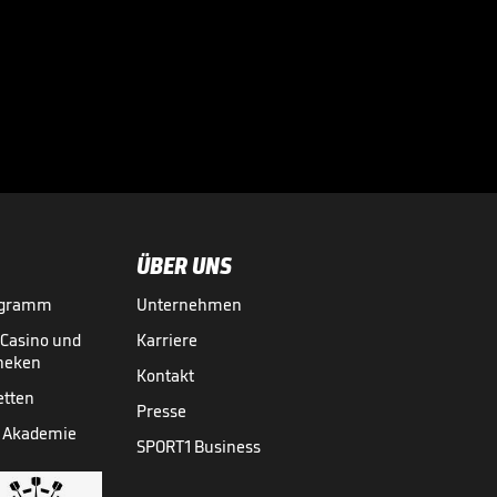
Bayern-Durchbruch
für Ex-Schützling?
Schmidt mahnt

2. BUNDESLIGA MEDIATHEK HIGHLIGHTS
30.07.
00:48
ÜBER UNS
ogramm
Unternehmen
-Casino und
Karriere
theken
Kontakt
etten
Presse
 Akademie
SPORT1 Business