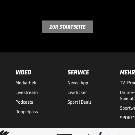
ZUR STARTSEITE
VIDEO
SERVICE
MEHR
Mediathek
News-App
TV-Pr
Livestream
Liveticker
Online
Spielo
Podcasts
Sport1 Deals
Sportw
Doppelpass
SPORT1