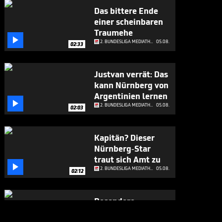
Das bittere Ende
einer scheinbaren
Traumehe

2. BUNDESLIGA MEDIATHEK HIGHLIGHTS
05.08.
02:33
Justvan verrät: Das
kann Nürnberg von
Argentinien lernen

2. BUNDESLIGA MEDIATHEK HIGHLIGHTS
05.08.
02:03
Kapitän? Dieser
Nürnberg-Star
traut sich Amt zu

2. BUNDESLIGA MEDIATHEK HIGHLIGHTS
05.08.
02:12
Besondere
Premiere für St.