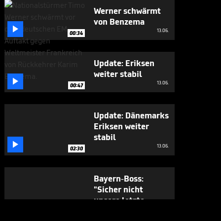
Werner schwärmt
von Benzema

13.06.
00:34
Update: Eriksen
weiter stabil

13.06.
00:47
Update: Dänemarks
Eriksen weiter
stabil

13.06.
02:30
Bayern-Boss:
"Sicher nicht
unsere letzte

Aktion dieser Art"
12.06.
00:43