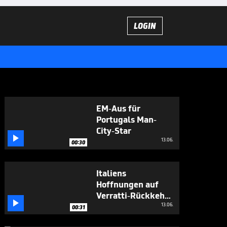
LOGIN
EM-Aus für
Portugals Man-
City-Star

13.06.
00:30
Italiens
Hoffnungen auf
Verratti-Rückkehr

wachsen
13.06.
00:31