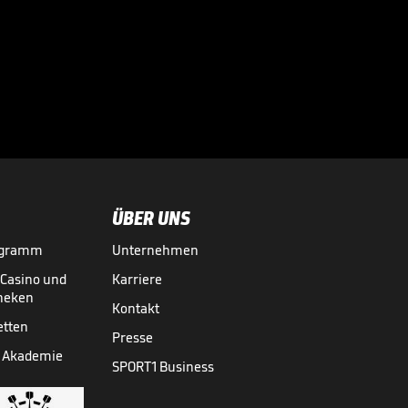
Druck als

Nachwuchs-Star
GRAND SLAMS
09.06.
00:47
ÜBER UNS
ogramm
Unternehmen
-Casino und
Karriere
theken
Kontakt
etten
Presse
 Akademie
SPORT1 Business