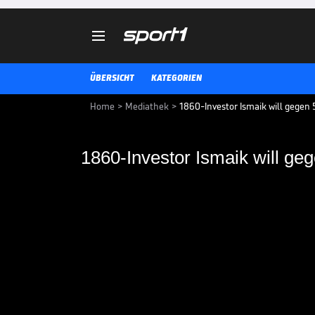

ÜBERSICHT
KATEGORIEN
Home
>
Mediathek
>
1860-Investor Ismaik will gegen 
1860-Investor Ismaik will ge
1860-Investor Ismaik
klagen
Kurz nach dem feststehenden Ab
Amateurbereich kündigt Hasan Is
geplant, aber jetzt werde er geg
Jordanier in der Süddeutschen Z