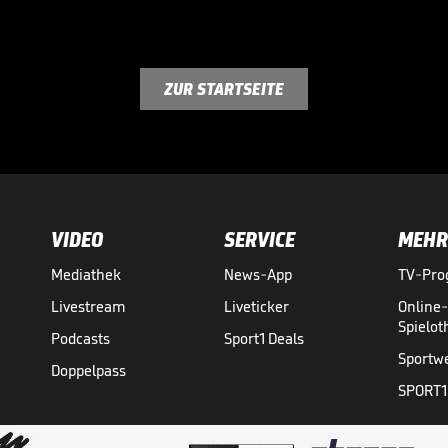
ZUR STARTSEITE
VIDEO
SERVICE
MEHR
Mediathek
News-App
TV-Pr
Livestream
Liveticker
Online
Spielo
Podcasts
Sport1 Deals
Sportw
Doppelpass
SPORT1