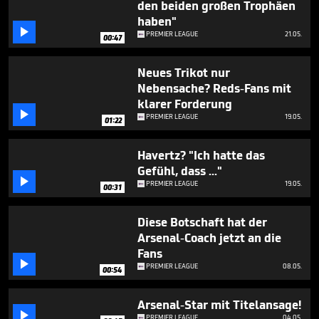
den beiden großen Trophäen
haben"

PREMIER LEAGUE
21.05.
00:47
Neues Trikot nur
Nebensache? Reds-Fans mit
klarer Forderung

PREMIER LEAGUE
19.05.
01:22
Havertz? "Ich hatte das
Gefühl, dass ..."

PREMIER LEAGUE
19.05.
00:31
Diese Botschaft hat der
Arsenal-Coach jetzt an die
Fans

PREMIER LEAGUE
08.05.
00:54
Arsenal-Star mit Titelansage!

PREMIER LEAGUE
04.05.