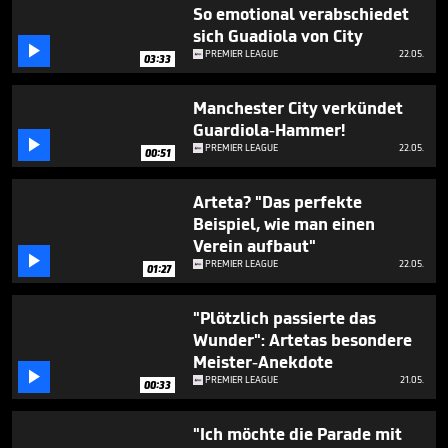
6
So emotional verabschiedet
minutes,
sich Guadiola von City
8

PREMIER LEAGUE
22.05.
seconds
03:33
Manchester City verkündet
Guardiola-Hammer!

PREMIER LEAGUE
22.05.
00:51
Arteta? "Das perfekte
Beispiel, wie man einen
Verein aufbaut"

PREMIER LEAGUE
22.05.
01:27
"Plötzlich passierte das
Wunder": Artetas besondere
Meister-Anekdote

PREMIER LEAGUE
21.05.
00:33
"Ich möchte die Parade mit