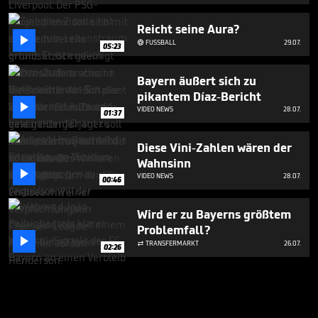
Reicht seine Aura?

FUSSBALL
29.07.

05:23
Bayern äußert sich zu
pikantem Díaz-Bericht

VIDEO NEWS
28.07.
01:37
Diese Vini-Zahlen wären der
Wahnsinn

VIDEO NEWS
28.07.
00:46
Wird er zu Bayerns größtem
Problemfall?

TRANSFERMARKT
26.07.

02:26