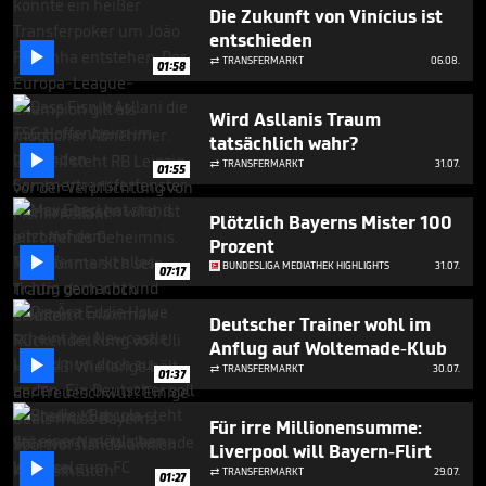
5
Die Zukunft von Vinícius ist
minutes,
entschieden
24

seconds
TRANSFERMARKT
06.08.

01:58
Wird Asllanis Traum
tatsächlich wahr?

TRANSFERMARKT
31.07.

01:55
Plötzlich Bayerns Mister 100
Prozent

BUNDESLIGA MEDIATHEK HIGHLIGHTS
31.07.
07:17
Deutscher Trainer wohl im
Anflug auf Woltemade-Klub

TRANSFERMARKT
30.07.

01:37
Für irre Millionensumme:
Liverpool will Bayern-Flirt

TRANSFERMARKT
29.07.

01:27