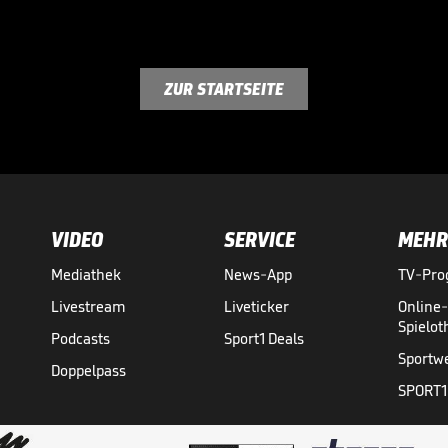
ZUR STARTSEITE
VIDEO
SERVICE
MEHR
Mediathek
News-App
TV-Pr
Livestream
Liveticker
Online
Spielo
Podcasts
Sport1 Deals
Sportw
Doppelpass
SPORT1