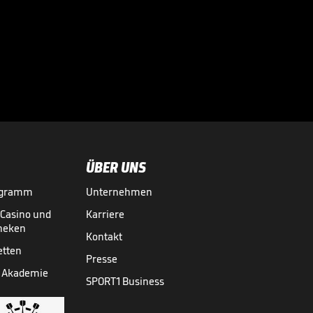
Fans flippen bei
Salah-Ankunft in
Türkei völlig aus

FUSSBALL
05.08.

00:43
ÜBER UNS
ogramm
Unternehmen
-Casino und
Karriere
theken
Kontakt
etten
Presse
 Akademie
SPORT1 Business