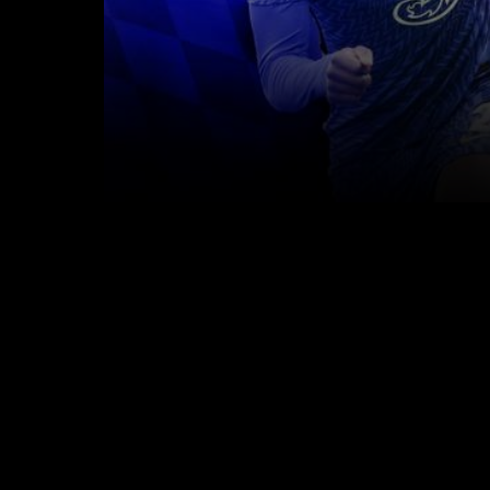
0
seconds
of
4
minutes,
54
seconds
Volume
90%