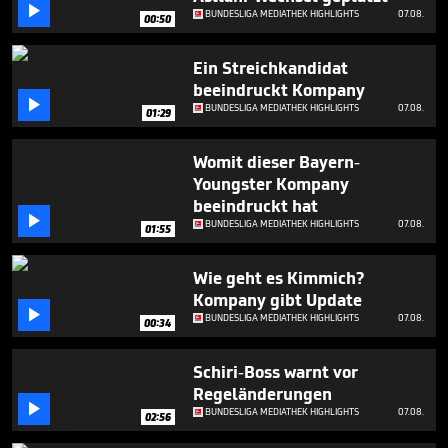

5
BUNDESLIGA MEDIATHEK HIGHLIGHTS
07.08.
00:50
minutes,
10
seconds
Ein Streichkandidat
beeindruckt Kompany

BUNDESLIGA MEDIATHEK HIGHLIGHTS
07.08.
01:29
Womit dieser Bayern-
Youngster Kompany
beeindruckt hat

BUNDESLIGA MEDIATHEK HIGHLIGHTS
07.08.
01:55
Wie geht es Kimmich?
Kompany gibt Update

BUNDESLIGA MEDIATHEK HIGHLIGHTS
07.08.
00:34
Schiri-Boss warnt vor
Regeländerungen

BUNDESLIGA MEDIATHEK HIGHLIGHTS
07.08.
02:56