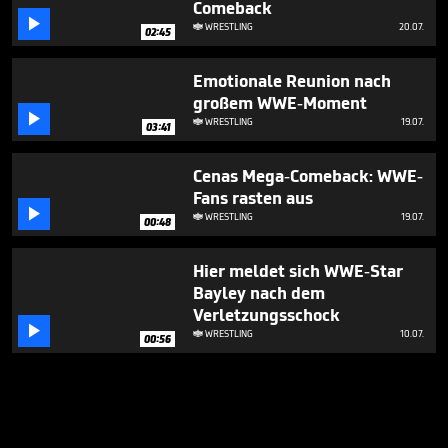
Comeback

WRESTLING
20.07.

02:45
Emotionale Reunion nach
großem WWE-Moment

WRESTLING
19.07.

03:41
Cenas Mega-Comeback: WWE-
Fans rasten aus

WRESTLING
19.07.

00:48
Hier meldet sich WWE-Star
Bayley nach dem
Verletzungsschock

WRESTLING
10.07.

00:56