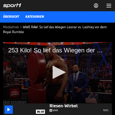


ÜBERSICHT
KATEGORIEN
Mediathek
>
WWE RAW: So lief das Wiegen Lesnar vs. Lashley vor dem
Royal Rumble
253 Kilo! So lief das Wiegen der WWE-
253 Kilo! So lief das Wiegen der WWE-Giganten
Giganten
WWE-Champion Brock Lesnar und Herausforderer Bobby Lashley
begeben sich vor ihrem Showdown beim Royal Rumble auf die
Waage. Auch letzte Giftpfeile fliegen hin und her...
WWE
25.01.22
Dieser deutschsprachige
WWE-Moment sorgt für
0
Riesen-Wirbel

seconds
WWE
19.01.
04:30
of