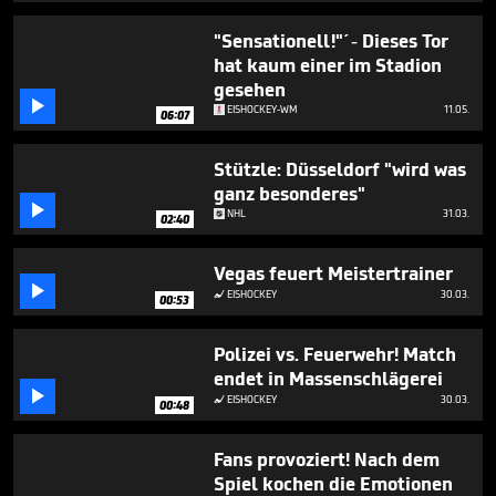
1
minute,
"Sensationell!"´- Dieses Tor
28
hat kaum einer im Stadion
seconds
gesehen

EISHOCKEY-WM
11.05.
06:07
Stützle: Düsseldorf "wird was
ganz besonderes"

NHL
31.03.
02:40
Vegas feuert Meistertrainer

EISHOCKEY
30.03.

00:53
Polizei vs. Feuerwehr! Match
endet in Massenschlägerei

EISHOCKEY
30.03.

00:48
Fans provoziert! Nach dem
Spiel kochen die Emotionen