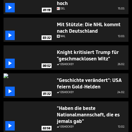
hoch

DEL
15.03.
01:19
Mit Stützle: Die NHL kommt
nach Deutschland

NHL
13.03.
03:32
Knight kritisiert Trump für
"geschmacklosen Witz"

EISHOCKEY
26.02.

00:52
"Geschichte verändert": USA
feiern Gold-Helden

EISHOCKEY
24.02.

01:32
"Haben die beste
Nationalmannschaft, die es
jemals gab"

EISHOCKEY
13.02.

02:56