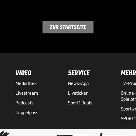
ZUR STARTSEITE
VIDEO
SERVICE
MEHR
Mediathek
News-App
TV-Pr
Livestream
Liveticker
Online
Spielo
Podcasts
Sport1 Deals
Sportw
Doppelpass
SPORT1