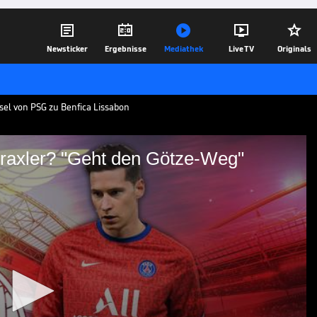





Newsticker
Ergebnisse
Mediathek
Live TV
Originals
sel von PSG zu Benfica Lissabon
raxler? "Geht den Götze-Weg"
g für Draxler? "Geht den
an Draxler steht kurz vor einem Wechsel
ica Lissabon! Der 28-Jährige möchte
uf die Nationalmannschaft, noch einmal