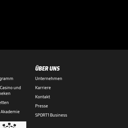
Bayern-Youngster
erhält besondere
Rolle

BUNDESLIGA MEDIATHEK HIGHLIGHTS
27.07.
02:21
ÜBER UNS
ogramm
Unternehmen
-Casino und
Karriere
theken
Kontakt
etten
Presse
 Akademie
SPORT1 Business