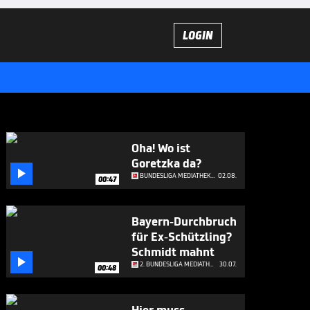
LOGIN
Oha! Wo ist
Goretzka da?

BUNDESLIGA MEDIATHEK HIGHLIGHTS
02.08.
00:47
Bayern-Durchbruch
für Ex-Schützling?
Schmidt mahnt

2. BUNDESLIGA MEDIATHEK HIGHLIGHTS
30.07.
00:48