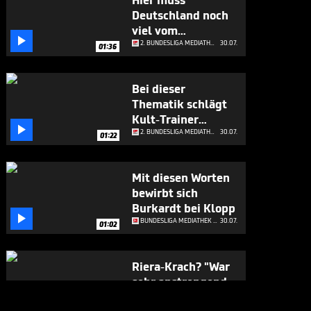
Hier muss
Deutschland noch
viel vom

Weltmeister lernen
2. BUNDESLIGA MEDIATHEK HIGHLIGHTS
30.07.
01:36
Bei dieser
Thematik schlägt
Kult-Trainer

Schmidt Alarm
2. BUNDESLIGA MEDIATHEK HIGHLIGHTS
30.07.
01:22
Mit diesen Worten
bewirbt sich
Burkardt bei Klopp

BUNDESLIGA MEDIATHEK HIGHLIGHTS
30.07.
01:02
Riera-Krach? "War
sehr anstrengend
für mich"

BUNDESLIGA MEDIATHEK HIGHLIGHTS
30.07.