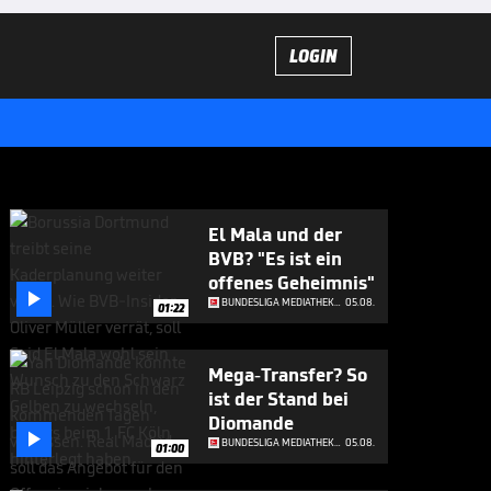
LOGIN
El Mala und der
BVB? "Es ist ein
offenes Geheimnis"

BUNDESLIGA MEDIATHEK HIGHLIGHTS
05.08.
01:22
Mega-Transfer? So
ist der Stand bei
Diomande

BUNDESLIGA MEDIATHEK HIGHLIGHTS
05.08.
01:00