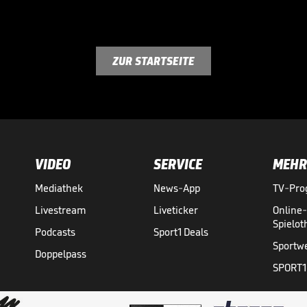
ZUR STARTSEITE
VIDEO
SERVICE
MEHR
Mediathek
News-App
TV-Pr
Livestream
Liveticker
Online
Spielo
Podcasts
Sport1 Deals
Sportw
Doppelpass
SPORT1