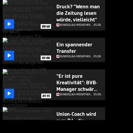
Druck? "Wenn man
die Zeitung lesen
würde, vielleicht"

BUNDESLIGA MEDIATHEK HIGHLIGHTS
05.08.
00:48
Ein spannender
Transfer

BUNDESLIGA MEDIATHEK HIGHLIGHTS
05.08.
03:06
"Er ist pure
Kreativität": BVB-
Manager schwärmt

von Neuzugang
BUNDESLIGA MEDIATHEK HIGHLIGHTS
05.08.
01:15
Union-Coach wird
zum DJ - die
Spieler feiern ihn

BUNDESLIGA MEDIATHEK HIGHLIGHTS
05.08.