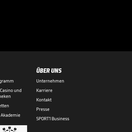
"Ich habe noch
Hunger!"

BUNDESLIGA MEDIATHEK HIGHLIGHTS
04.08.
01:22
ÜBER UNS
ogramm
Unternehmen
-Casino und
Karriere
theken
Kontakt
etten
Presse
 Akademie
SPORT1 Business