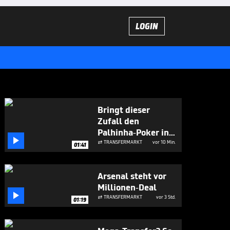
LOGIN
Bringt dieser
Zufall den
Palhinha-Poker ins

Rollen?
TRANSFERMARKT
vor 10 Min.

01:41
Arsenal steht vor
Millionen-Deal

TRANSFERMARKT
vor 3 Std.

01:19