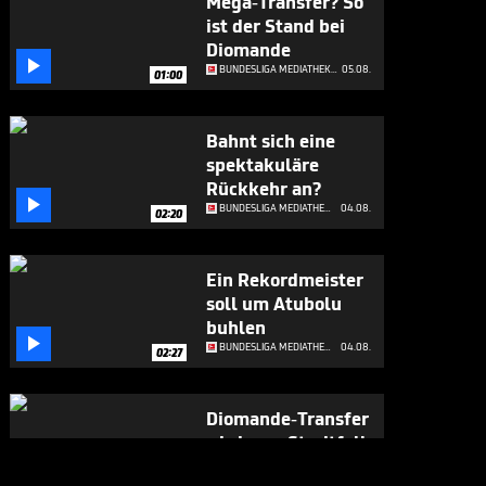
Mega-Transfer? So
ist der Stand bei
Diomande

BUNDESLIGA MEDIATHEK HIGHLIGHTS
05.08.
01:00
Bahnt sich eine
spektakuläre
Rückkehr an?

BUNDESLIGA MEDIATHEK HIGHLIGHTS
04.08.
02:20
Ein Rekordmeister
soll um Atubolu
buhlen

BUNDESLIGA MEDIATHEK HIGHLIGHTS
04.08.
02:27
Diomande-Transfer
wird zum Streitfall

BUNDESLIGA MEDIATHEK HIGHLIGHTS
03.08.
01:45