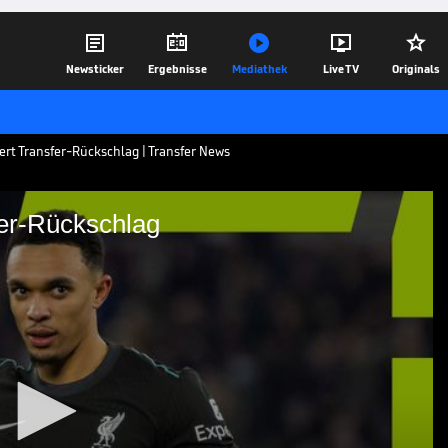





Newsticker
Ergebnisse
Mediathek
Live TV
Originals
iert Transfer-Rückschlag | Transfer News
fer-Rückschlag
t Transfer-Rückschlag
ingend nach einem Rechtsverteidiger,
or Öffnung des Transferfensters die erste
 schmiedet Hans-Joachim Watzke
-Millionen-Deal.
01.01.25