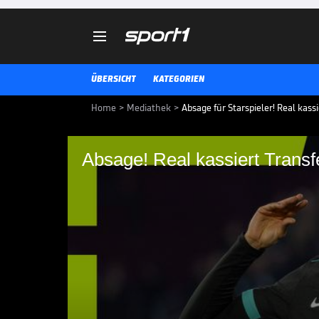

ÜBERSICHT
KATEGORIEN
Home
>
Mediathek
>
Absage für Starspieler! Real kass
Absage! Real kassiert Trans
Absage! Real kassier
Real Madrid sucht weiter händer
kassiert allerdings schon kurz v
schmerzhafte Absage. Beim BVB
unterdessen Pläne für einen 100
TRANSFERMARKT