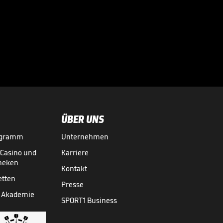
Brandt allesamt
abblitzen

TRANSFERMARKT
01.08.

01:55
ÜBER UNS
ogramm
Unternehmen
-Casino und
Karriere
theken
Kontakt
etten
Presse
 Akademie
SPORT1 Business