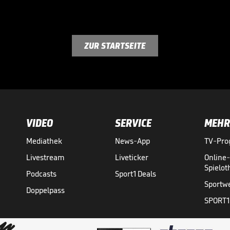
ZUR STARTSEITE
VIDEO
SERVICE
MEHR
Mediathek
News-App
TV-Pr
Livestream
Liveticker
Online
Spielo
Podcasts
Sport1 Deals
Sportw
Doppelpass
SPORT1