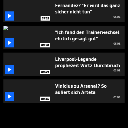
Fernández? "Er wird das ganz
sicher nicht tun"

05.08.
01:02
"Ich fand den Trainerwechsel
ehrlich gesagt gut"

05.08.
00:58
Liverpool-Legende
prophezeit Wirtz-Durchbruch

03.08.
00:49
Vinícius zu Arsenal? So
äußert sich Arteta

02.08.
00:34