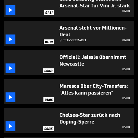
2
Arsenal-Star für Vini Jr. stark
minutes,

06.08.
46
01:11
seconds
Arsenal steht vor Millionen-
Deal

TRANSFERMARKT
06.08.

01:19
Offiziell: Jaissle übernimmt
Newcastle

05.08.
00:43
Maresca über City-Transfers:
"Alles kann passieren"

05.08.
01:06
Chelsea-Star zurück nach
Doping-Sperre

05.08.
00:35