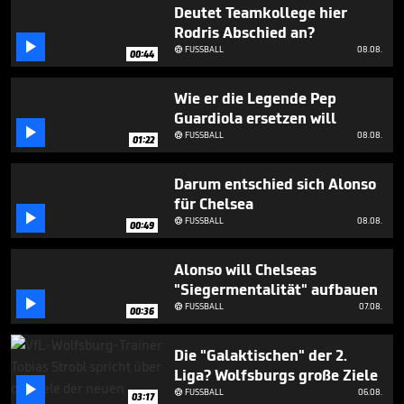
5
Deutet Teamkollege hier
minutes,
Rodris Abschied an?
51

FUSSBALL
08.08.
seconds

00:44
Wie er die Legende Pep
Guardiola ersetzen will

FUSSBALL
08.08.

01:22
Darum entschied sich Alonso
für Chelsea

FUSSBALL
08.08.

00:49
Alonso will Chelseas
"Siegermentalität" aufbauen

FUSSBALL
07.08.

00:36
Die "Galaktischen" der 2.
Liga? Wolfsburgs große Ziele

FUSSBALL
06.08.

03:17