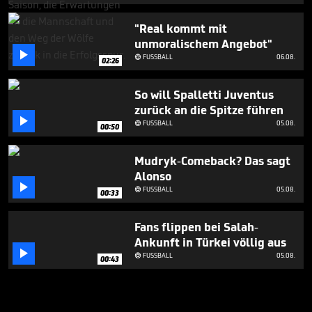
"Real kommt mit
unmoralischem Angebot"

FUSSBALL
06.08.

02:26
So will Spalletti Juventus
zurück an die Spitze führen

FUSSBALL
05.08.

00:50
Mudryk-Comeback? Das sagt
Alonso

FUSSBALL
05.08.

00:33
Fans flippen bei Salah-
Ankunft in Türkei völlig aus

FUSSBALL
05.08.

00:43