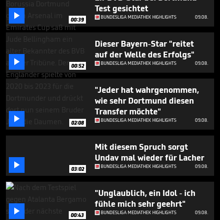
minute,
Test gesichtet
41

BUNDESLIGA MEDIATHEK HIGHLIGHTS
09.08.
seconds
00:39
Dieser Bayern-Star "reitet
auf der Welle des Erfolgs"

BUNDESLIGA MEDIATHEK HIGHLIGHTS
09.08.
00:52
"Jeder hat wahrgenommen,
wie sehr Dortmund diesen
Transfer möchte"

BUNDESLIGA MEDIATHEK HIGHLIGHTS
09.08.
02:08
Mit diesem Spruch sorgt
Undav mal wieder für Lacher

BUNDESLIGA MEDIATHEK HIGHLIGHTS
09.08.
03:02
"Unglaublich, ein Idol - ich
fühle mich sehr geehrt"

BUNDESLIGA MEDIATHEK HIGHLIGHTS
09.08.
00:43