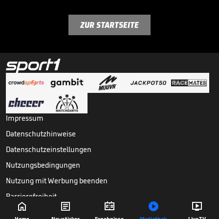
ZUR STARTSEITE
Impressum
Datenschutzhinweise
Datenschutzeinstellungen
Nutzungsbedingungen
Nutzung mit Werbung beenden
Barrierefreiheit





Copyright ©
2026
Sport1 GmbH. Alle Rechte vorbehalten.
Home
Newsticker
Ergebnisse
Mediathek
Live TV