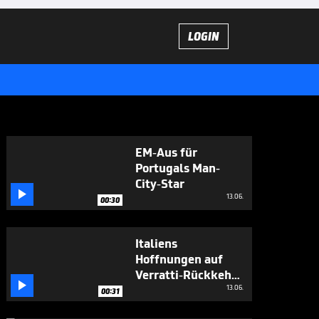
LOGIN
EM-Aus für
Portugals Man-
City-Star

13.06.
00:30
Italiens
Hoffnungen auf
Verratti-Rückkehr

wachsen
13.06.
00:31