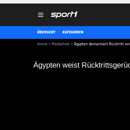

ÜBERSICHT
KATEGORIEN
Home
>
Mediathek
>
Ägypten dementiert Rücktritt v
Ägypten weist Rücktrittsgerü
Ägypten weist Rückt
zurück
Der ägyptische Fußballverband w
Superstar Mohamed Salah zurüc