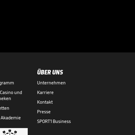
Druck als

Nachwuchs-Star
GRAND SLAMS
09.06.
00:47
ÜBER UNS
ogramm
Unternehmen
-Casino und
Karriere
theken
Kontakt
etten
Presse
 Akademie
SPORT1 Business