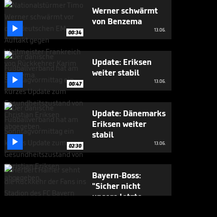
Werner schwärmt
von Benzema

13.06.
00:34
Update: Eriksen
weiter stabil

13.06.
00:47
Update: Dänemarks
Eriksen weiter
stabil

13.06.
02:30
Bayern-Boss:
"Sicher nicht
unsere letzte

Aktion dieser Art"
12.06.
00:43