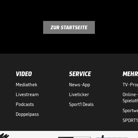
ZUR STARTSEITE
VIDEO
SERVICE
MEHR
Mediathek
News-App
TV-Pr
Livestream
Liveticker
Online
Spielo
Podcasts
Sport1 Deals
Sportw
Doppelpass
SPORT1