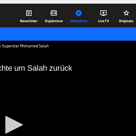





Newsticker
Ergebnisse
Mediathek
Live TV
Originals
on Superstar Mohamed Salah
chte um Salah zurück
rittsgerüchte um Salah
eist die Rücktrittsgerüchte um
k.
25.06.18