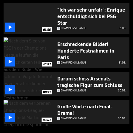
"Ich war sehr unfair": Enrique
entschuldigt sich bei PSG-
Star

CHAMPIONS LEAGUE
31.05.
01:56
Erschreckende Bilder!
Hunderte Festnahmen in
Paris

CHAMPIONS LEAGUE
31.05.
01:47
Darum schoss Arsenals
tragische Figur zum Schluss

CHAMPIONS LEAGUE
30.05.
00:31
Große Worte nach Final-
Drama!

CHAMPIONS LEAGUE
30.05.
00:43