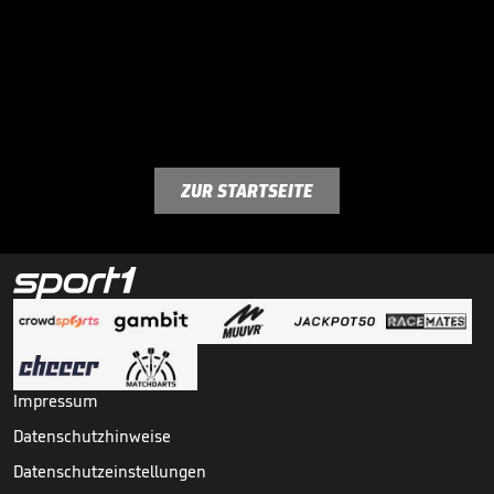
ZUR STARTSEITE
Impressum
Datenschutzhinweise
Datenschutzeinstellungen