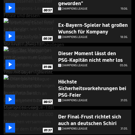
minute,
geworden"
47

CHAMPIONS LEAGUE
19.06.
00:57
seconds
Ex-Bayern-Spieler hat großen
Wunsch für Kompany

CHAMPIONS LEAGUE
18.06.
00:38
Dieser Moment lässt den
PSG-Kapitän nicht mehr los

CHAMPIONS LEAGUE
05.06.
01:06
Höchste
Sicherheitsvorkehrungen bei
PSG-Feier

CHAMPIONS LEAGUE
31.05.
00:57
Der Final-Frust richtet sich
auch an deutschen Schiri

CHAMPIONS LEAGUE
31.05.
01:37