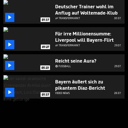
Deutscher Trainer wohl im
Anflug auf Woltemade-Klub

TRANSFERMARKT
30.07.

01:37
Für irre Millionensumme:
Liverpool will Bayern-Flirt

TRANSFERMARKT
29.07.

01:27
Reicht seine Aura?

FUSSBALL
29.07.

05:23
Bayern äußert sich zu
pikantem Díaz-Bericht

VIDEO NEWS
28.07.
01:37