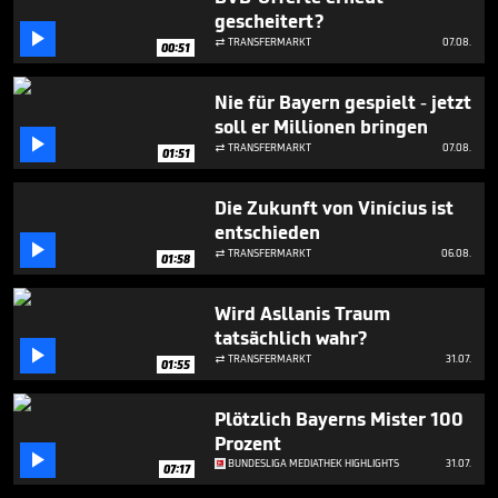
32
gescheitert?
minutes,

TRANSFERMARKT
07.08.

32
00:51
seconds
Nie für Bayern gespielt - jetzt
soll er Millionen bringen

TRANSFERMARKT
07.08.

01:51
Die Zukunft von Vinícius ist
entschieden

TRANSFERMARKT
06.08.

01:58
Wird Asllanis Traum
tatsächlich wahr?

TRANSFERMARKT
31.07.

01:55
Plötzlich Bayerns Mister 100
Prozent

BUNDESLIGA MEDIATHEK HIGHLIGHTS
31.07.
07:17