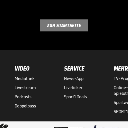
ZUR STARTSEITE
VIDEO
SERVICE
MEHR
Mediathek
News-App
TV-Pr
Livestream
Liveticker
Online
Spielo
Podcasts
Sport1 Deals
Sportw
Doppelpass
SPORT1