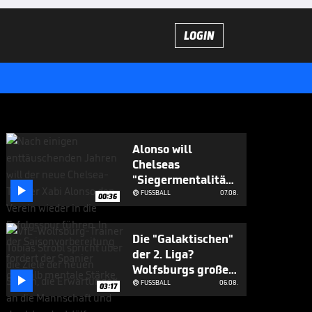
LOGIN
Alonso will
Chelseas
"Siegermentalität"

aufbauen
FUSSBALL
07.08.

00:36
Die "Galaktischen"
der 2. Liga?
Wolfsburgs große

Ziele
FUSSBALL
06.08.

03:17