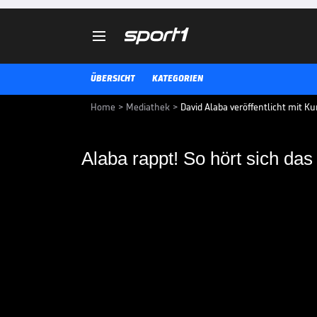

ÜBERSICHT
KATEGORIEN
Home
>
Mediathek
>
David Alaba veröffentlicht mit K
Alaba rappt! So hört sich das
Alaba rappt! So hört 
David Alaba kann es nicht nur a
hat zusammen mit Kumpel und So
Song "Sag mein Namen" veröffent
FUSSBALL