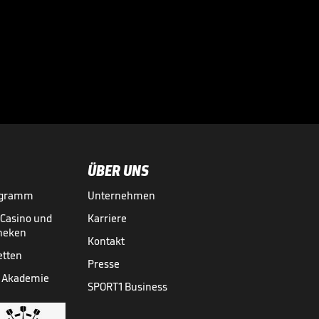
Kovac verrät
Verletzung von
BVB-Profi

FUSSBALL
01.08.

01:15
ÜBER UNS
ogramm
Unternehmen
-Casino und
Karriere
theken
Kontakt
etten
Presse
 Akademie
SPORT1 Business