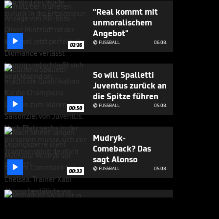
"Real kommt mit
unmoralischem
Angebot"

FUSSBALL
06.08.

02:26
So will Spalletti
Juventus zurück an
die Spitze führen

FUSSBALL
05.08.

00:50
Mudryk-
Comeback? Das
sagt Alonso

FUSSBALL
05.08.

00:33
Fans flippen bei
Salah-Ankunft in