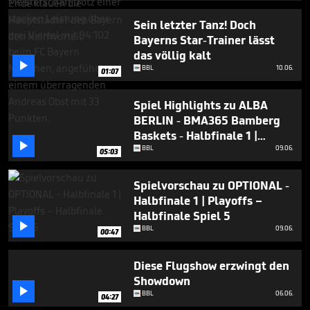
Sein letzter Tanz! Doch
Bayerns Star-Trainer lässt
das völlig kalt

BBL
10.06.
01:07
Spiel Highlights zu ALBA
BERLIN - BMA365 Bamberg
Baskets - Halbfinale 1 |

Playoffs – Halbfinale Spiel 5
BBL
09.06.
05:03
Spielvorschau zu OPTIONAL -
Halbfinale 1 | Playoffs –
Halbfinale Spiel 5

BBL
09.06.
00:47
Diese Flugshow erzwingt den
Showdown

BBL
06.06.
04:27