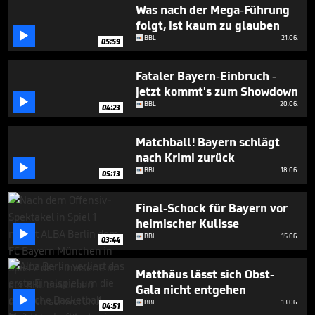
3
Was nach der Mega-Führung
minutes,
folgt, ist kaum zu glauben
58

BBL
21.06.
seconds
05:59
Fataler Bayern-Einbruch -
jetzt kommt's zum Showdown

BBL
20.06.
04:23
Matchball! Bayern schlägt
nach Krimi zurück

BBL
18.06.
05:13
Final-Schock für Bayern vor
heimischer Kulisse

BBL
15.06.
03:44
Matthäus lässt sich Obst-
Gala nicht entgehen

BBL
13.06.
04:51