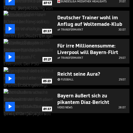

BUNDESLIGA MEDIATHEK HIGHLIGHTS
31.07.
07:17
Deutscher Trainer wohl im
Anflug auf Woltemade-Klub

TRANSFERMARKT
30.07.

01:37
Für irre Millionensumme:
Liverpool will Bayern-Flirt

TRANSFERMARKT
29.07.

01:27
Reicht seine Aura?

FUSSBALL
29.07.

05:23
Bayern äußert sich zu
pikantem Díaz-Bericht

VIDEO NEWS
28.07.
01:37