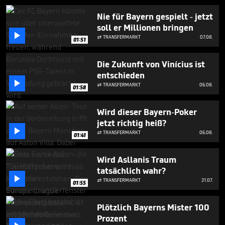
1
minute,
Nie für Bayern gespielt - jetzt
14
soll er Millionen bringen
seconds

TRANSFERMARKT
07.08.

01:51
Die Zukunft von Vinícius ist
entschieden

TRANSFERMARKT
06.08.

01:58
Wird dieser Bayern-Poker
jetzt richtig heiß?

TRANSFERMARKT
06.08.

01:41
Wird Asllanis Traum
tatsächlich wahr?

TRANSFERMARKT
31.07.

01:55
Plötzlich Bayerns Mister 100
Prozent