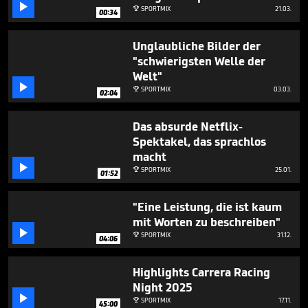
minutes,

SPORTMIX
21.03.

00:34
6
seconds
Unglaubliche Bilder der
"schwierigsten Welle der
Welt"

SPORTMIX
03.03.

02:04
Das absurde Netflix-
Spektakel, das sprachlos
macht

SPORTMIX
25.01.

01:52
"Eine Leistung, die ist kaum
mit Worten zu beschreiben"

SPORTMIX
31.12.

04:06
Highlights Carrera Racing
Night 2025

SPORTMIX
17.11.

45:00