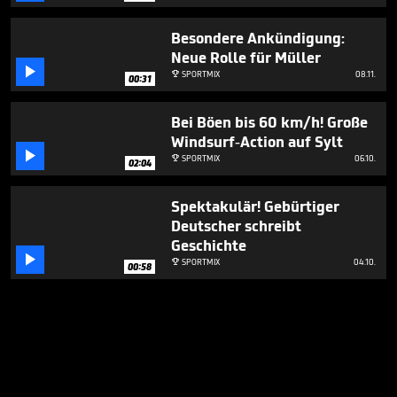
Besondere Ankündigung:
Neue Rolle für Müller

SPORTMIX
08.11.

00:31
Bei Böen bis 60 km/h! Große
Windsurf-Action auf Sylt

SPORTMIX
06.10.

02:04
Spektakulär! Gebürtiger
Deutscher schreibt
Geschichte

SPORTMIX
04.10.

00:58