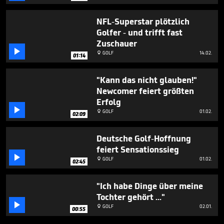
NFL-Superstar plötzlich
Golfer - und trifft fast
Zuschauer

GOLF
14.02.

01:14
"Kann das nicht glauben!"
Newcomer feiert größten
Erfolg

GOLF
01.02.

02:09
Deutsche Golf-Hoffnung
feiert Sensationssieg

GOLF
01.02.

02:45
"Ich habe Dinge über meine
Tochter gehört ..."

GOLF
02.01.

00:55