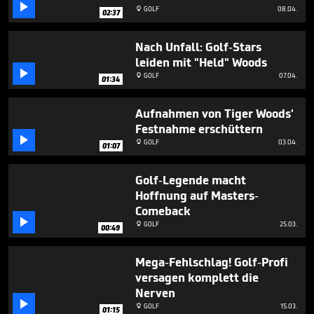
minute,

GOLF
08.04.

02:37
10
seconds
Nach Unfall: Golf-Stars
leiden mit "Held" Woods

GOLF
07.04.

01:34
Aufnahmen von Tiger Woods'
Festnahme erschüttern

GOLF
03.04.

01:07
Golf-Legende macht
Hoffnung auf Masters-
Comeback

GOLF
25.03.

00:49
Mega-Fehlschlag! Golf-Profi
versagen komplett die
Nerven

GOLF
15.03.

01:15