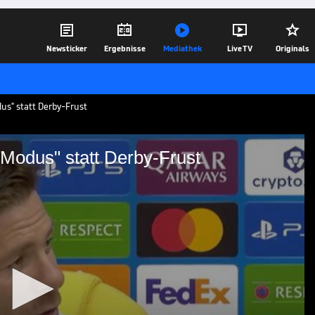





Newsticker
Ergebnisse
Mediathek
Live TV
Originals
s" statt Derby-Frust
Modus" statt Derby-Frust
League-Modus" statt
tlético Madrid betont Real-Coach Xabi
 den Fehlern gelernt haben. Nun gilt die
ons-League-Duell mit Almaty.