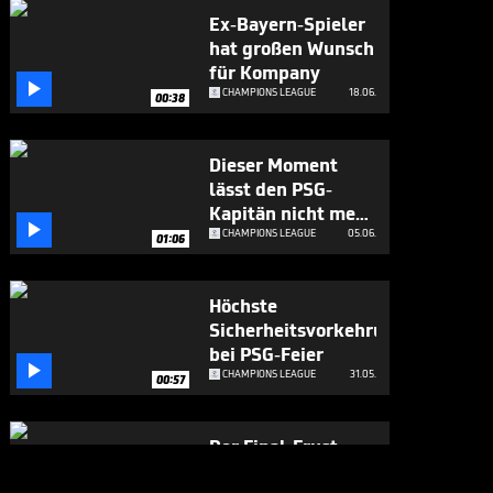
Ex-Bayern-Spieler
hat großen Wunsch
für Kompany

CHAMPIONS LEAGUE
18.06.
00:38
Dieser Moment
lässt den PSG-
Kapitän nicht mehr

los
CHAMPIONS LEAGUE
05.06.
01:06
Höchste
Sicherheitsvorkehrungen
bei PSG-Feier

CHAMPIONS LEAGUE
31.05.
00:57
Der Final-Frust
richtet sich auch an