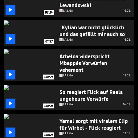
minute,
Lewandowski
7

LA LIGA
16.05.
seconds
02:24
"Kylian war nicht glücklich -
und das gefällt mir auch so"

LA LIGA
16.05.
01:27
Arbeloa widerspricht
Mbappés Vorwürfen
vehement

LA LIGA
15.05.
00:59
So reagiert Flick auf Reals
ungeheure Vorwürfe

LA LIGA
14.05.
00:58
Yamal sorgt mit viralem Clip
für Wirbel - Flick reagiert

LA LIGA
12.05.
00:49