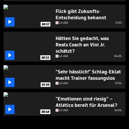
Flick gibt Zukunfts-
Entscheidung bekannt

LA LIGA
12.05.
00:57
Hätten Sie gedacht, was
Reals Coach an Vini Jr.
schätzt?

LA LIGA
04.05.
00:53
"Sehr hässlich!" Schlag-Eklat
macht Trainer fassungslos

LA LIGA
27.04.
01:30
"Emotionen sind riesig“ –
Atlético bereit für Arsenal?

LA LIGA
24.04.
00:48