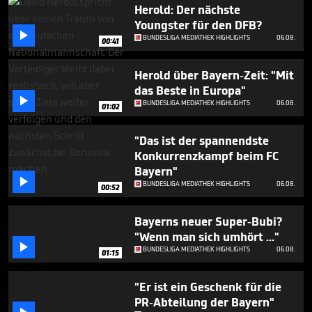
1
Herold: Der nächste
minute,
Youngster für den DFB?
3

BUNDESLIGA MEDIATHEK HIGHLIGHTS
06.08.
seconds
00:41
Herold über Bayern-Zeit: "Mit
das Beste in Europa"

BUNDESLIGA MEDIATHEK HIGHLIGHTS
06.08.
01:02
"Das ist der spannendste
Konkurrenzkampf beim FC
Bayern"

BUNDESLIGA MEDIATHEK HIGHLIGHTS
06.08.
00:52
Bayerns neuer Super-Bubi?
"Wenn man sich umhört ..."

BUNDESLIGA MEDIATHEK HIGHLIGHTS
06.08.
01:15
"Er ist ein Geschenk für die
PR-Abteilung der Bayern"