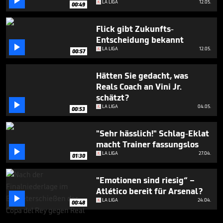

LA LIGA
12.05.
00:49
Flick gibt Zukunfts-
Entscheidung bekannt

LA LIGA
12.05.
00:57
Hätten Sie gedacht, was
Reals Coach an Vini Jr.
schätzt?

LA LIGA
04.05.
00:53
"Sehr hässlich!" Schlag-Eklat
macht Trainer fassungslos

LA LIGA
27.04.
01:30
"Emotionen sind riesig“ –
Atlético bereit für Arsenal?

LA LIGA
24.04.
00:48