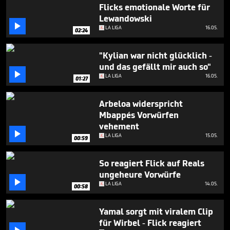
31
Flicks emotionale Worte für
seconds
Lewandowski

LA LIGA
16.05.
02:24
"Kylian war nicht glücklich -
und das gefällt mir auch so"

LA LIGA
16.05.
01:27
Arbeloa widerspricht
Mbappés Vorwürfen
vehement

LA LIGA
15.05.
00:59
So reagiert Flick auf Reals
ungeheure Vorwürfe

LA LIGA
14.05.
00:58
Yamal sorgt mit viralem Clip
für Wirbel - Flick reagiert