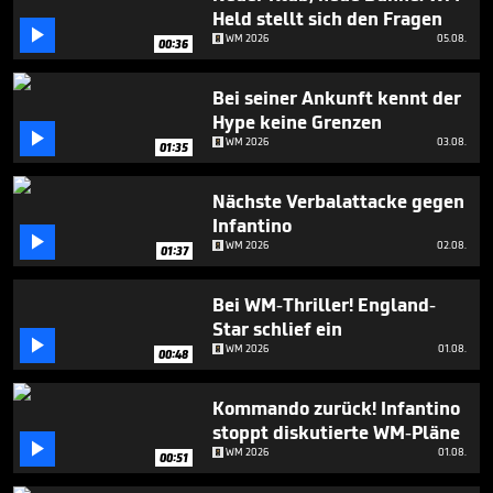
seconds
Held stellt sich den Fragen

WM 2026
05.08.
00:36
Bei seiner Ankunft kennt der
Hype keine Grenzen

WM 2026
03.08.
01:35
Nächste Verbalattacke gegen
Infantino

WM 2026
02.08.
01:37
Bei WM-Thriller! England-
Star schlief ein

WM 2026
01.08.
00:48
Kommando zurück! Infantino
stoppt diskutierte WM-Pläne

WM 2026
01.08.
00:51