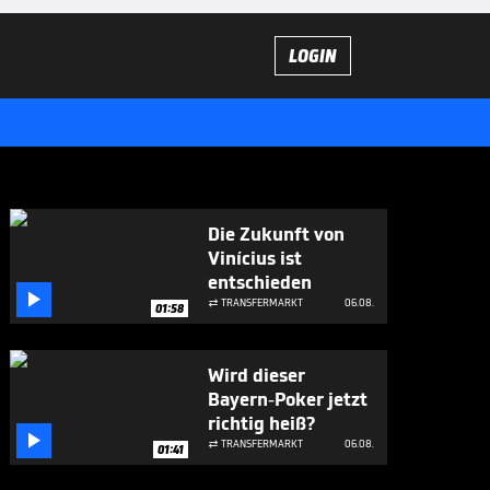
LOGIN
Die Zukunft von
Vinícius ist
entschieden

TRANSFERMARKT
06.08.

01:58
Wird dieser
Bayern-Poker jetzt
richtig heiß?

TRANSFERMARKT
06.08.

01:41