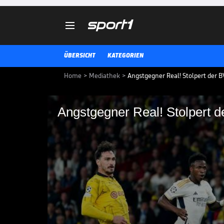

ÜBERSICHT
KATEGORIEN
Home
>
Mediathek
>
Angstgegner Real! Stolpert der 
Angstgegner Real! Stolpert 
Angstgegner Real! St
Borussia Dortmund bekommt es i
Angstgegner zu tun. Gegen die K
innerhalb eines Jahres zwei emp
FIFA KLUB-WM