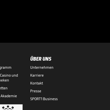
Problemfall?

TRANSFERMARKT
26.07.

02:26
ÜBER UNS
ogramm
Unternehmen
-Casino und
Karriere
theken
Kontakt
etten
Presse
 Akademie
SPORT1 Business