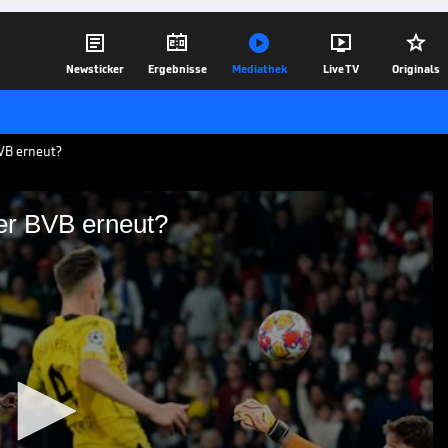





Newsticker
Ergebnisse
Mediathek
Live TV
Originals
BVB erneut?
der BVB erneut?
olpert der BVB erneut?
m Viertelfinale der Klub-WM mit dem
öniglichen aus Madrid kassierte man
findliche Niederlagen.
04.07.25