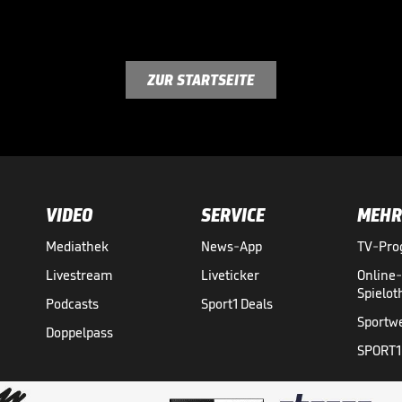
ZUR STARTSEITE
VIDEO
SERVICE
MEHR
Mediathek
News-App
TV-Pr
Livestream
Liveticker
Online
Spielo
Podcasts
Sport1 Deals
Sportw
Doppelpass
SPORT1