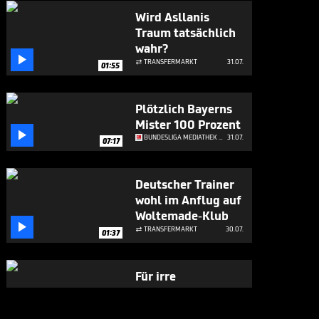
Wird Asllanis
Traum tatsächlich
wahr?

TRANSFERMARKT
31.07.

01:55
Plötzlich Bayerns
Mister 100 Prozent

BUNDESLIGA MEDIATHEK HIGHLIGHTS
31.07.
07:17
Deutscher Trainer
wohl im Anflug auf
Woltemade-Klub

TRANSFERMARKT
30.07.

01:37
Für irre
Millionensumme:
Liverpool will