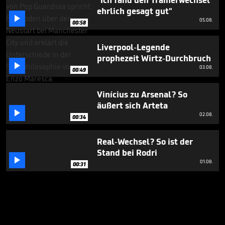
"Ich fand den Trainerwechsel
ehrlich gesagt gut"

05.08.
00:58
Liverpool-Legende
prophezeit Wirtz-Durchbruch

03.08.
00:49
Vinícius zu Arsenal? So
äußert sich Arteta

02.08.
00:34
Real-Wechsel? So ist der
Stand bei Rodri

01.08.
00:31