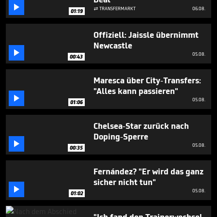
seconds

TRANSFERMARKT
06.08.

01:19
Offiziell: Jaissle übernimmt
Newcastle

05.08.
00:43
Maresca über City-Transfers:
"Alles kann passieren"

05.08.
01:06
Chelsea-Star zurück nach
Doping-Sperre

05.08.
00:35
Fernández? "Er wird das ganz
sicher nicht tun"

05.08.
01:02