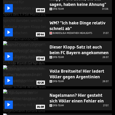
minute,
sagen, haben keine Ahnung"
6

DFB-TEAM
01.08.
seconds
00:50
WM? "Ich hake Dinge relativ
schnell ab"

BUNDESLIGA MEDIATHEK HIGHLIGHTS
31.07.
00:44
Dieser Klopp-Satz ist auch
beim FC Bayern angekommen

DFB-TEAM
28.07.
02:46
Volle Breitseite! Hier ledert
Völler gegen Argentinien

DFB-TEAM
28.07.
02:26
Nagelsmann? Hier gesteht
sich Völler einen Fehler ein

DFB-TEAM
27.07.
04:08