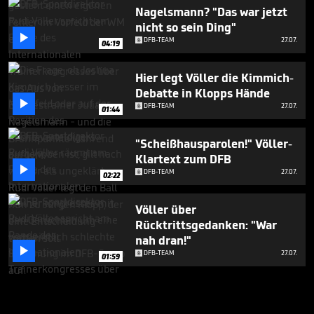
Nagelsmann? "Das war jetzt
nicht so sein Ding"

DFB-TEAM
27.07.
04:19
Hier legt Völler die Kimmich-
Debatte in Klopps Hände

DFB-TEAM
27.07.
01:44
"Scheißhausparolen!" Völler-
Klartext zum DFB

DFB-TEAM
27.07.
02:22
Völler über
Rücktrittsgedanken: "War
nah dran!"

DFB-TEAM
27.07.
01:59