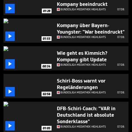
1
Kompany beeindruckt
minute,

BUNDESLIGA MEDIATHEK HIGHLIGHTS
07.08.
01:29
9
seconds
Kompany über Bayern-
Youngster: "War beeindruckt"

BUNDESLIGA MEDIATHEK HIGHLIGHTS
07.08.
01:55
Wie geht es Kimmich?
Kompany gibt Update

BUNDESLIGA MEDIATHEK HIGHLIGHTS
07.08.
00:34
Schiri-Boss warnt vor
Regeländerungen

BUNDESLIGA MEDIATHEK HIGHLIGHTS
07.08.
02:56
DFB-Schiri-Coach: "VAR in
Deutschland ist absolute
Sonderklasse"

BUNDESLIGA MEDIATHEK HIGHLIGHTS
07.08.
01:05