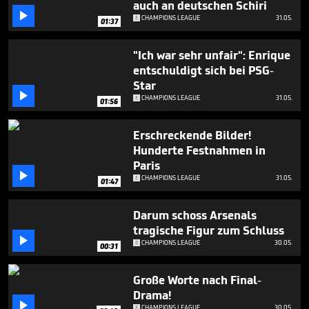
auch an deutschen Schiri

CHAMPIONS LEAGUE
31.05.
01:37
"Ich war sehr unfair": Enrique
entschuldigt sich bei PSG-
Star

CHAMPIONS LEAGUE
31.05.
01:56
Erschreckende Bilder!
Hunderte Festnahmen in
Paris

CHAMPIONS LEAGUE
31.05.
01:47
Darum schoss Arsenals
tragische Figur zum Schluss

CHAMPIONS LEAGUE
30.05.
00:31
Große Worte nach Final-
Drama!

CHAMPIONS LEAGUE
30.05.