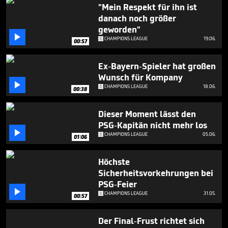
1
"Mein Respekt für ihn ist
minute,
danach noch größer
13
geworden"
seconds

CHAMPIONS LEAGUE
19.06.
00:57
Ex-Bayern-Spieler hat großen
Wunsch für Kompany

CHAMPIONS LEAGUE
18.06.
00:38
Dieser Moment lässt den
PSG-Kapitän nicht mehr los

CHAMPIONS LEAGUE
05.06.
01:06
Höchste
Sicherheitsvorkehrungen bei
PSG-Feier

CHAMPIONS LEAGUE
31.05.
00:57
Der Final-Frust richtet sich