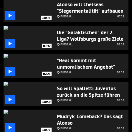
59
Alonso will Chelseas
seconds
"Siegermentalität" aufbauen

FUSSBALL
07.08.

00:36
Die "Galaktischen" der 2.
Liga? Wolfsburgs große Ziele

FUSSBALL
06.08.

03:17
"Real kommt mit
unmoralischem Angebot"

FUSSBALL
06.08.

02:26
So will Spalletti Juventus
zurück an die Spitze führen

FUSSBALL
05.08.

00:50
Mudryk-Comeback? Das sagt
Alonso

FUSSBALL
05.08.

00:33