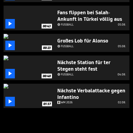
Fans flippen bei Salah-
Ankunft in Türkei völlig aus

FUSSBALL
05.08.

00:43
Großes Lob für Alonso

FUSSBALL
05.08.

00:23
Nächste Station für ter
Stegen steht fest

FUSSBALL
04.08.

00:40
Nächste Verbalattacke gegen
Infantino

WM 2026
02.08.
01:37