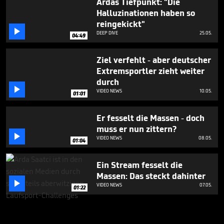
Ardas Tiefpunkt: "Die
Halluzinationen haben so
reingekickt"

DEEP DIVE
25.05.
04:49
Ziel verfehlt - aber deutscher
Extremsportler zieht weiter
durch

VIDEO NEWS
10.05.
01:01
Er fesselt die Massen - doch
muss er nun zittern?

VIDEO NEWS
08.05.
01:04
Ein Stream fesselt die
Massen: Das steckt dahinter

VIDEO NEWS
07.05.
01:22