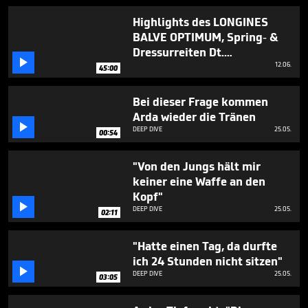
2
minutes,
Highlights des LONGINES
25
BALVE OPTIMUM, Spring- &
seconds
Dressurreiten Dt.

Meisterschaft
12.06.
45:00
Bei dieser Frage kommen
Arda wieder die Tränen

DEEP DIVE
25.05.
00:54
"Von den Jungs hält mir
keiner eine Waffe an den
Kopf"

DEEP DIVE
25.05.
02:11
"Hatte einen Tag, da durfte
ich 24 Stunden nicht sitzen"

DEEP DIVE
25.05.
03:05