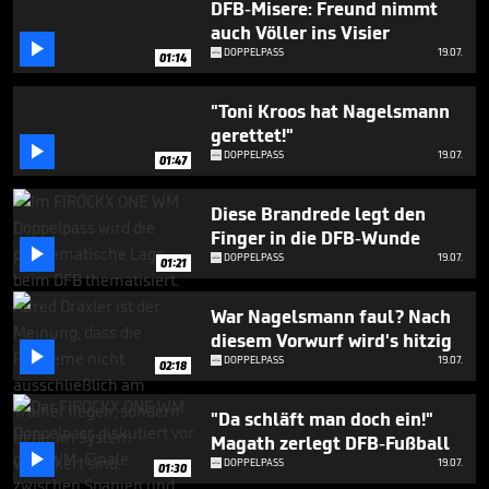
DFB-Misere: Freund nimmt
1
minute,
auch Völler ins Visier
29

DOPPELPASS
19.07.
01:14
seconds
"Toni Kroos hat Nagelsmann
gerettet!"

DOPPELPASS
19.07.
01:47
Diese Brandrede legt den
Finger in die DFB-Wunde

DOPPELPASS
19.07.
01:21
War Nagelsmann faul? Nach
diesem Vorwurf wird's hitzig

DOPPELPASS
19.07.
02:18
"Da schläft man doch ein!"
Magath zerlegt DFB-Fußball

DOPPELPASS
19.07.
01:30