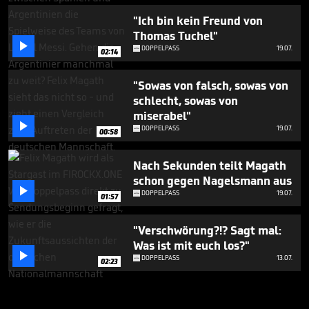
"Ich bin kein Freund von
Thomas Tuchel"

DOPPELPASS
19.07.
02:14
"Sowas von falsch, sowas von
schlecht, sowas von
miserabel"

DOPPELPASS
19.07.
00:58
Nach Sekunden teilt Magath
schon gegen Nagelsmann aus

DOPPELPASS
19.07.
01:57
"Verschwörung?!? Sagt mal:
Was ist mit euch los?"

DOPPELPASS
13.07.
02:23