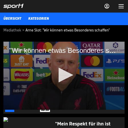


ÜBERSICHT
KATEGORIEN
Mediathek
>
Arne Slot: "Wir können etwas Besonderes schaffen"
"Wir können etwas Besonderes schaffen"
"Wir können etwas Besonderes schaffen"
Nach einem 0:2 im Hinspiel wartet auf den kriselnden FC Liverpool
im Rückspiel gegen PSG eine Mammutaufgabe. Trainer Arne Slot hat
die Hoffnung nicht aufgegeben und verweist auf eine besondere
Statistik der Reds.
CHAMPIONS LEAGUE
14.04.26
Dieser Kompany-Wunsch
wurde jetzt erfüllt

CHAMPIONS LEAGUE
05.08.
00:50
0
seconds
of
"Mein Respekt für ihn ist
1