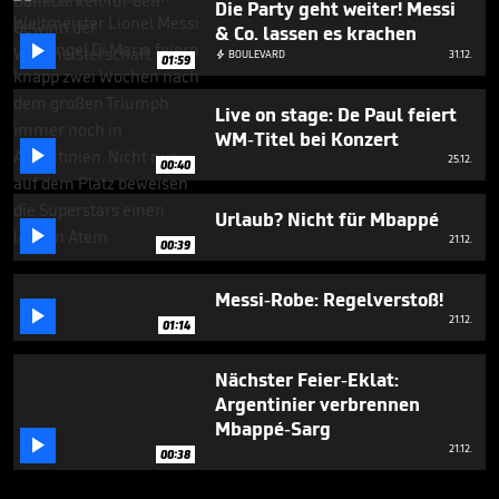
Die Party geht weiter! Messi
& Co. lassen es krachen

BOULEVARD
31.12.

01:59
Live on stage: De Paul feiert
WM-Titel bei Konzert

25.12.
00:40
Urlaub? Nicht für Mbappé

21.12.
00:39
Messi-Robe: Regelverstoß!

21.12.
01:14
Nächster Feier-Eklat:
Argentinier verbrennen
Mbappé-Sarg

21.12.
00:38