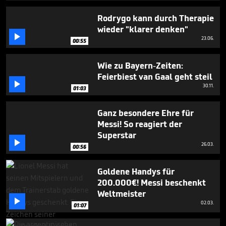
42
seconds
Rodrygo kann durch Therapie
wieder "klarer denken"

23.06.
00:55
Wie zu Bayern-Zeiten:
Feierbiest van Gaal geht steil

30.11.
01:03
Ganz besondere Ehre für
Messi! So reagiert der
Superstar

26.03.
00:56
Goldene Handys für
200.000€! Messi beschenkt
Weltmeister

02.03.
01:07