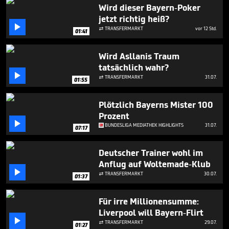
4
Wird dieser Bayern-Poker
minutes,
jetzt richtig heiß?
23

seconds
TRANSFERMARKT
vor 12 Std.

01:41
Wird Asllanis Traum
tatsächlich wahr?

TRANSFERMARKT
31.07.

01:55
Plötzlich Bayerns Mister 100
Prozent

BUNDESLIGA MEDIATHEK HIGHLIGHTS
31.07.
07:17
Deutscher Trainer wohl im
Anflug auf Woltemade-Klub

TRANSFERMARKT
30.07.

01:37
Für irre Millionensumme:
Liverpool will Bayern-Flirt

TRANSFERMARKT
29.07.

01:27