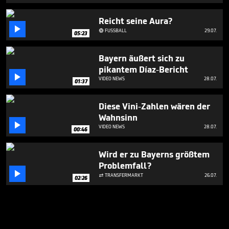
Reicht seine Aura?

FUSSBALL
29.07.

05:23
Bayern äußert sich zu
pikantem Díaz-Bericht

VIDEO NEWS
28.07.
01:37
Diese Vini-Zahlen wären der
Wahnsinn

VIDEO NEWS
28.07.
00:46
Wird er zu Bayerns größtem
Problemfall?

TRANSFERMARKT
26.07.

02:26