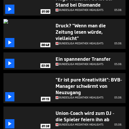
minute,
Stand bei Diomande
16

BUNDESLIGA MEDIATHEK HIGHLIGHTS
05.08.
seconds
01:00
Druck? "Wenn man die
Zeitung lesen würde,
vielleicht"

BUNDESLIGA MEDIATHEK HIGHLIGHTS
05.08.
00:48
Ein spannender Transfer

BUNDESLIGA MEDIATHEK HIGHLIGHTS
05.08.
03:06
"Er ist pure Kreativität": BVB-
Manager schwärmt von
Neuzugang

BUNDESLIGA MEDIATHEK HIGHLIGHTS
05.08.
01:15
Union-Coach wird zum DJ -
die Spieler feiern ihn ab

BUNDESLIGA MEDIATHEK HIGHLIGHTS
05.08.
01:38