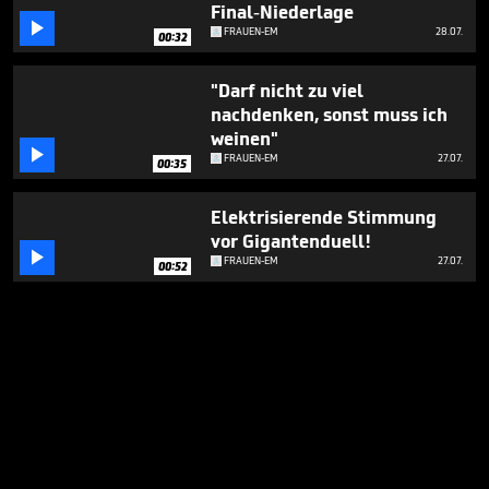
Final-Niederlage

FRAUEN-EM
28.07.
00:32
"Darf nicht zu viel
nachdenken, sonst muss ich
weinen"

FRAUEN-EM
27.07.
00:35
Elektrisierende Stimmung
vor Gigantenduell!

FRAUEN-EM
27.07.
00:52