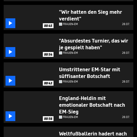
seconds
"Wir hatten den Sieg mehr
verdient"

FRAUEN-EM
28.07.
00:45
"Absurdestes Turnier, das wir
je gespielt haben"

FRAUEN-EM
28.07.
00:54
Umstrittener EM-Star mit
süffisanter Botschaft

FRAUEN-EM
28.07.
00:43
England-Heldin mit
emotionaler Botschaft nach
EM-Sieg

FRAUEN-EM
28.07.
00:56
Weltfußballerin hadert nach