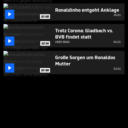
Ronaldinho entgeht Anklage

06.03.
03:00
Trotz Corona: Gladbach vs.
BVB findet statt

VIDEO NEWS
04.03.
02:56
Große Sorgen um Ronaldos
Mutter

03.03.
03:00