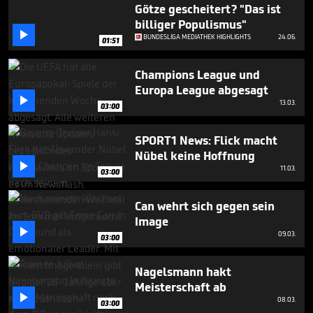
minutes,
Götze gescheitert? "Das ist
52
billiger Populismus"
seconds

BUNDESLIGA MEDIATHEK HIGHLIGHTS
24.06.
01:51
Champions League und
Europa League abgesagt

13.03.
03:00
SPORT1 News: Flick macht
Nübel keine Hoffnung

11.03.
03:00
Can wehrt sich gegen sein
Image

09.03.
03:00
Nagelsmann hakt
Meisterschaft ab

08.03.
03:00